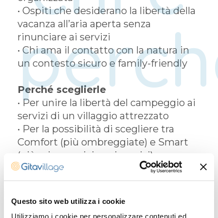
•
Ospiti che desiderano la libertà della
perch
vacanza all’aria aperta senza
rinunciare ai servizi
•
Chi ama il contatto con la natura in
un contesto sicuro e family-friendly
Perché sceglierle
• Per unire la libertà del campeggio ai
servizi di un villaggio attrezzato
•
Per la possibilità di scegliere tra
Comfort (più ombreggiate) e Smart
(più ariose e vicine ai servizi)
•
Per vivere una vacanza autentica, a
pochi passi dal mare
Questo sito web utilizza i cookie
Utilizziamo i cookie per personalizzare contenuti ed