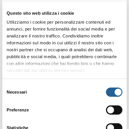
Fino a
3 oppure 7 giorni prima
dell’arrivo
.
Questo sito web utilizza i cookie
Utilizziamo i cookie per personalizzare contenuti ed
annunci, per fornire funzionalità dei social media e per
analizzare il nostro traffico. Condividiamo inoltre
Quali motivazioni sono
informazioni sul modo in cui utilizzi il nostro sito con i
accettate per avere il
nostri partner che si occupano di analisi dei dati web,
rimborso?
pubblicità e social media, i quali potrebbero combinarle
Non essendo necessario un
con altre informazioni che hai fornito loro o che hanno
anticipo, è possibile cancellare
raccolto dal tuo utilizzo dei loro servizi.
per
qualsiasi motivazione
.
Selezione
Necessari
del
Quanto viene rimborsato?
consenso
Non richiedendo
alcun
Preferenze
anticipo
, non è necessario un
rimborso.
Statistiche