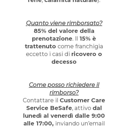
ferie
,
calamità naturale
).
Quanto viene rimborsato?
85% del valore della
prenotazione
. Il
15% è
trattenuto
come franchigia
eccetto i casi di
ricovero o
decesso
Come posso richiedere il
rimborso?
Contattare il
Customer Care
Service BeSafe
, attivo
dal
lunedì al venerdì dalle 9:00
alle 17:00,
inviando un’email