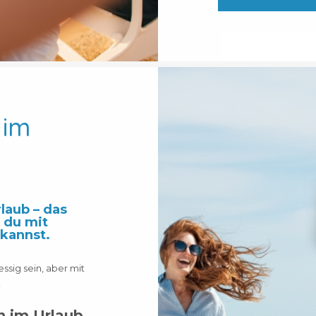
 im
laub – das
 du mit
 kannst.
essig sein, aber mit
!
 im Urlaub