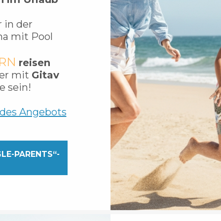
 in der
a mit Pool
ERN
reisen
ber mit
Gitav
e sein!
 des Angebots
GLE-PARENTS“-