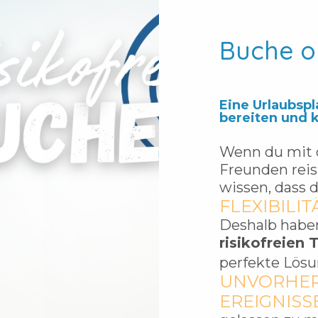
Buche o
Eine Urlaubspl
bereiten und 
Wenn du mit d
Freunden reist
wissen, dass 
FLEXIBILIT
Deshalb habe
risikofreien 
perfekte Lös
UNVORHE
EREIGNISS