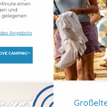
r Minute einen
gen und
al gelegenen
 des Angebots
LOVE CAMPING“-
Großelt