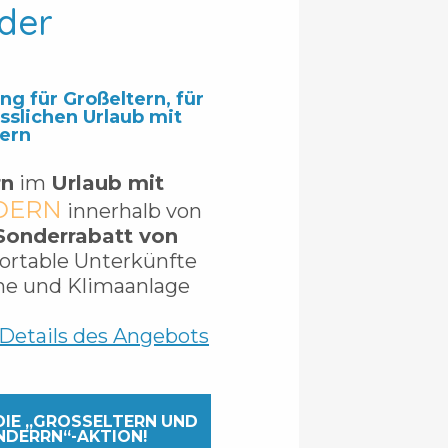
nder
g für Großeltern, für
sslichen Urlaub mit
ern
rn
im
Urlaub mit
DERN
innerhalb von
Sonderrabatt von
ortable Unterkünfte
he und Klimaanlage
Details des Angebots
IE „GROSSELTERN UND E
DERRN“-AKTION!