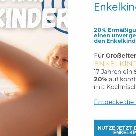
Enkelki
20% Ermäßigun
einen unverge
den Enkelkind
Für
Großelte
ENKELKIN
17 Jahren ein
20%
auf komf
mit Kochnisc
Entdecke die 
NUTZE JETZT D
NKELKIN