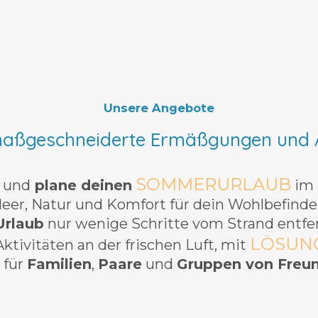
Unsere Angebote
maßgeschneiderte Ermäßgungen und
SOMMERURLAUB
e
und
plane deinen
im
eer, Natur und Komfort für dein Wohlbefinde
Urlaub
nur wenige Schritte vom Strand entfe
LÖSUNG
tivitäten an der frischen Luft, mit
l für
Familien
,
Paare
und
Gruppen von Freu