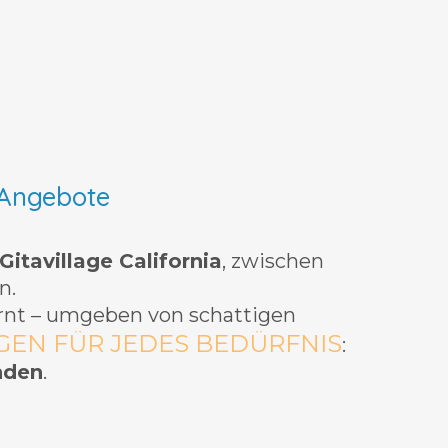
 Angebote
Gitavillage California
, zwischen
n.
rnt – umgeben von schattigen
EN FÜR JEDES BEDÜRFNIS
:
nden
.