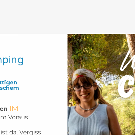
mping
ttigen
tischem
IM
ien
im Voraus!
ist da. Vergiss