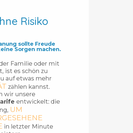
hne Risiko
anung sollte Freude
keine Sorgen machen.
er Familie oder mit
, ist es schön zu
du auf etwas mehr
ÄT
zählen kannst.
n wir unsere
Tarife
entwickelt: die
UM
ung,
RGESEHENE
E
in letzter Minute